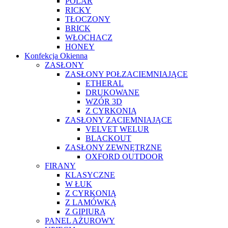
POLAR
RICKY
TŁOCZONY
BRICK
WŁOCHACZ
HONEY
Konfekcja Okienna
ZASŁONY
ZASŁONY POŁZACIEMNIAJĄCE
ETHERAL
DRUKOWANE
WZÓR 3D
Z CYRKONIĄ
ZASŁONY ZACIEMNIAJĄCE
VELVET WELUR
BLACKOUT
ZASŁONY ZEWNĘTRZNE
OXFORD OUTDOOR
FIRANY
KLASYCZNE
W ŁUK
Z CYRKONIĄ
Z LAMÓWKĄ
Z GIPIURĄ
PANEL AŻUROWY