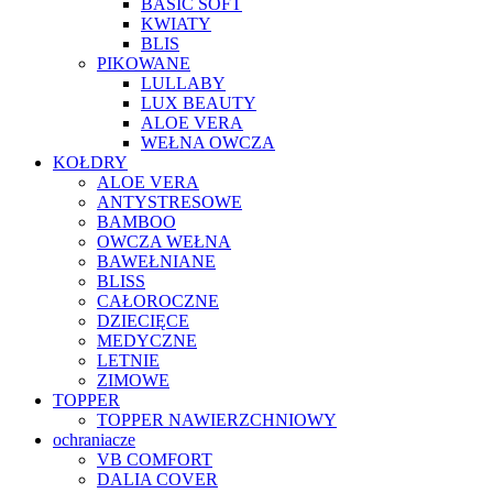
BASIC SOFT
KWIATY
BLIS
PIKOWANE
LULLABY
LUX BEAUTY
ALOE VERA
WEŁNA OWCZA
KOŁDRY
ALOE VERA
ANTYSTRESOWE
BAMBOO
OWCZA WEŁNA
BAWEŁNIANE
BLISS
CAŁOROCZNE
DZIECIĘCE
MEDYCZNE
LETNIE
ZIMOWE
TOPPER
TOPPER NAWIERZCHNIOWY
ochraniacze
VB COMFORT
DALIA COVER