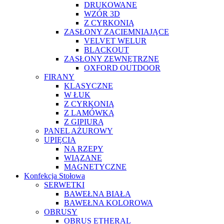
DRUKOWANE
WZÓR 3D
Z CYRKONIĄ
ZASŁONY ZACIEMNIAJĄCE
VELVET WELUR
BLACKOUT
ZASŁONY ZEWNĘTRZNE
OXFORD OUTDOOR
FIRANY
KLASYCZNE
W ŁUK
Z CYRKONIĄ
Z LAMÓWKĄ
Z GIPIURĄ
PANEL AŻUROWY
UPIĘCIA
NA RZEPY
WIĄZANE
MAGNETYCZNE
Konfekcja Stołowa
SERWETKI
BAWEŁNA BIAŁA
BAWEŁNA KOLOROWA
OBRUSY
OBRUS ETHERAL