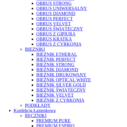
OBRUS STRONG
OBRUS UNIWERSALNY
OBRUS DIAMOND
OBRUS PERFECT
OBRUS VELVET
OBRUS ŚWIĄTECZNY
OBRUS Z GIPIURĄ
OBRUS KRATKA
OBRUS Z CYRKONIĄ
BIEŻNIKI
BIEŻNIK ETHERAL
BIEŻNIK PERFECT
BIEŻNIK STRONG
BIEŻNIK DIAMOND
BIEŻNIK DRUKOWANY
BIEŻNIK OPTICAL WHITE
BIEŻNIK SILVER GOLD
BIEŻNIK ŚWIĄTECZNY
BIEŻNIK VELVET
BIEŻNIK Z CYRKONIĄ
PODKŁADY
Konfekcja Łazienkowa
RĘCZNIKI
PREMIUM PURE
PREMIUM ESPIRO