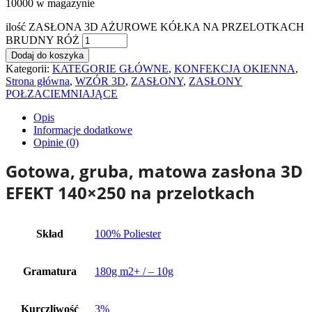
10000 w magazynie
ilość ZASŁONA 3D AŻUROWE KÓŁKA NA PRZELOTKACH
BRUDNY RÓŻ
Dodaj do koszyka
Kategorii:
KATEGORIE GŁÓWNE
,
KONFEKCJA OKIENNA
,
Strona główna
,
WZÓR 3D
,
ZASŁONY
,
ZASŁONY
POŁZACIEMNIAJĄCE
Opis
Informacje dodatkowe
Opinie (0)
Gotowa, gruba, matowa zasłona 3D
EFEKT 140×250 na przelotkach
Skład
100% Poliester
Gramatura
180g m2+ / – 10g
Kurczliwość
3%