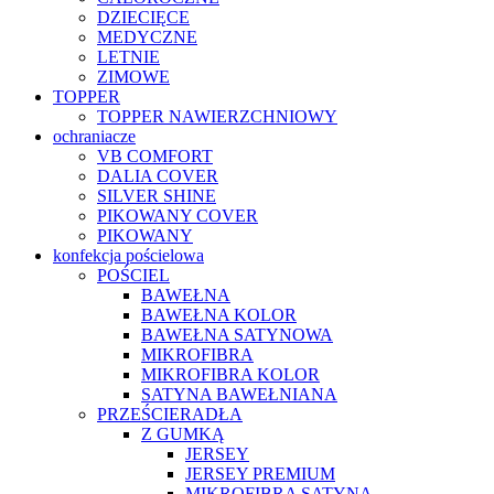
DZIECIĘCE
MEDYCZNE
LETNIE
ZIMOWE
TOPPER
TOPPER NAWIERZCHNIOWY
ochraniacze
VB COMFORT
DALIA COVER
SILVER SHINE
PIKOWANY COVER
PIKOWANY
konfekcja pościelowa
POŚCIEL
BAWEŁNA
BAWEŁNA KOLOR
BAWEŁNA SATYNOWA
MIKROFIBRA
MIKROFIBRA KOLOR
SATYNA BAWEŁNIANA
PRZEŚCIERADŁA
Z GUMKĄ
JERSEY
JERSEY PREMIUM
MIKROFIBRA SATYNA