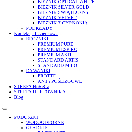
BIEŻNIK OPTICAL WHITE
BIEŻNIK SILVER GOLD
BIEŻNIK ŚWIĄTECZNY
BIEŻNIK VELVET
BIEŻNIK Z CYRKONIĄ
PODKŁADY
Konfekcja Łazienkowa
RĘCZNIKI
PREMIUM PURE
PREMIUM ESPIRO
PREMIUM ASTI
STANDARD ARTIS
STANDARD MILO
DYWANIKI
FROTTE
ANTYPOŚLIZGOWE
STREFA HoReCa
STREFA HURTOWNIKA
Blog
PODUSZKI
WODOODPORNE
GŁADKIE