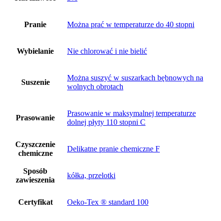
Pranie
Można prać w temperaturze do 40 stopni
Wybielanie
Nie chlorować i nie bielić
Można suszyć w suszarkach bębnowych na
Suszenie
wolnych obrotach
Prasowanie w maksymalnej temperaturze
Prasowanie
dolnej płyty 110 stopni C
Czyszczenie
Delikatne pranie chemiczne F
chemiczne
Sposób
kółka, przelotki
zawieszenia
Certyfikat
Oeko-Tex ® standard 100