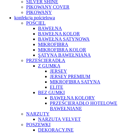
SILVER SHINE
PIKOWANY COVER
PIKOWANY
konfekcja pościelowa
POŚCIEL
BAWEŁNA
BAWEŁNA KOLOR
BAWEŁNA SATYNOWA
MIKROFIBRA
MIKROFIBRA KOLOR
SATYNA BAWEŁNIANA
PRZEŚCIERADŁA
Z GUMKĄ
JERSEY
JERSEY PREMIUM
MIKROFIBRA SATYNA
ELITE
BEZ GUMKI
BAWEŁNA KOLORY
PRZEŚCIERADŁO HOTELOWE
BAWEŁNIANE
NARZUTY
NARZUTA VELVET
POSZEWKI
DEKORACYJNE