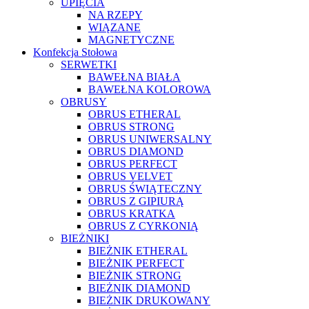
UPIĘCIA
NA RZEPY
WIĄZANE
MAGNETYCZNE
Konfekcja Stołowa
SERWETKI
BAWEŁNA BIAŁA
BAWEŁNA KOLOROWA
OBRUSY
OBRUS ETHERAL
OBRUS STRONG
OBRUS UNIWERSALNY
OBRUS DIAMOND
OBRUS PERFECT
OBRUS VELVET
OBRUS ŚWIĄTECZNY
OBRUS Z GIPIURĄ
OBRUS KRATKA
OBRUS Z CYRKONIĄ
BIEŻNIKI
BIEŻNIK ETHERAL
BIEŻNIK PERFECT
BIEŻNIK STRONG
BIEŻNIK DIAMOND
BIEŻNIK DRUKOWANY