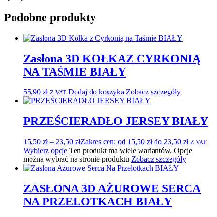
Podobne produkty
Zasłona 3D KOŁKAZ CYRKONIĄ
NA TAŚMIE BIAŁY
55,90
zł
Dodaj do koszyka
Zobacz szczegóły
Z VAT
PRZEŚCIERADŁO JERSEY BIAŁY
15,50
zł
–
23,50
zł
Zakres cen: od 15,50 zł do 23,50 zł
Z VAT
Wybierz opcje
Ten produkt ma wiele wariantów. Opcje
można wybrać na stronie produktu
Zobacz szczegóły
ZASŁONA 3D AŻUROWE SERCA
NA PRZELOTKACH BIAŁY