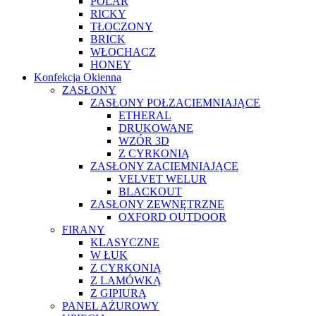
POLAR
RICKY
TŁOCZONY
BRICK
WŁOCHACZ
HONEY
Konfekcja Okienna
ZASŁONY
ZASŁONY POŁZACIEMNIAJĄCE
ETHERAL
DRUKOWANE
WZÓR 3D
Z CYRKONIĄ
ZASŁONY ZACIEMNIAJĄCE
VELVET WELUR
BLACKOUT
ZASŁONY ZEWNĘTRZNE
OXFORD OUTDOOR
FIRANY
KLASYCZNE
W ŁUK
Z CYRKONIĄ
Z LAMÓWKĄ
Z GIPIURĄ
PANEL AŻUROWY