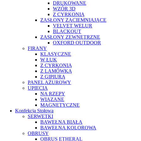
DRUKOWANE
WZÓR 3D
Z CYRKONIĄ
ZASŁONY ZACIEMNIAJĄCE
VELVET WELUR
BLACKOUT
ZASŁONY ZEWNĘTRZNE
OXFORD OUTDOOR
FIRANY
KLASYCZNE
W ŁUK
Z CYRKONIĄ
Z LAMÓWKĄ
Z GIPIURĄ
PANEL AŻUROWY
UPIĘCIA
NA RZEPY
WIĄZANE
MAGNETYCZNE
Konfekcja Stołowa
SERWETKI
BAWEŁNA BIAŁA
BAWEŁNA KOLOROWA
OBRUSY
OBRUS ETHERAL