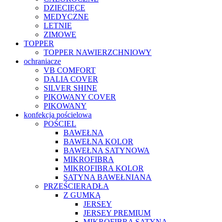
DZIECIĘCE
MEDYCZNE
LETNIE
ZIMOWE
TOPPER
TOPPER NAWIERZCHNIOWY
ochraniacze
VB COMFORT
DALIA COVER
SILVER SHINE
PIKOWANY COVER
PIKOWANY
konfekcja pościelowa
POŚCIEL
BAWEŁNA
BAWEŁNA KOLOR
BAWEŁNA SATYNOWA
MIKROFIBRA
MIKROFIBRA KOLOR
SATYNA BAWEŁNIANA
PRZEŚCIERADŁA
Z GUMKĄ
JERSEY
JERSEY PREMIUM
MIKROFIBRA SATYNA