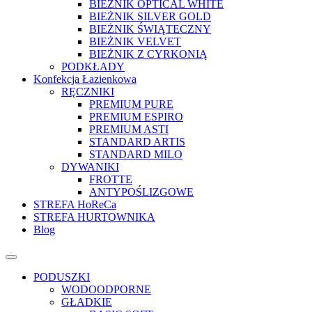
BIEŻNIK OPTICAL WHITE
BIEŻNIK SILVER GOLD
BIEŻNIK ŚWIĄTECZNY
BIEŻNIK VELVET
BIEŻNIK Z CYRKONIĄ
PODKŁADY
Konfekcja Łazienkowa
RĘCZNIKI
PREMIUM PURE
PREMIUM ESPIRO
PREMIUM ASTI
STANDARD ARTIS
STANDARD MILO
DYWANIKI
FROTTE
ANTYPOŚLIZGOWE
STREFA HoReCa
STREFA HURTOWNIKA
Blog
PODUSZKI
WODOODPORNE
GŁADKIE