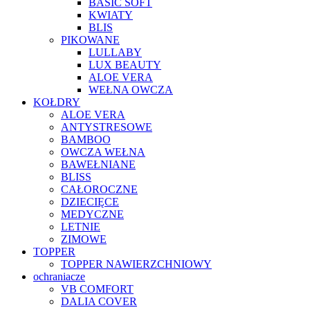
BASIC SOFT
KWIATY
BLIS
PIKOWANE
LULLABY
LUX BEAUTY
ALOE VERA
WEŁNA OWCZA
KOŁDRY
ALOE VERA
ANTYSTRESOWE
BAMBOO
OWCZA WEŁNA
BAWEŁNIANE
BLISS
CAŁOROCZNE
DZIECIĘCE
MEDYCZNE
LETNIE
ZIMOWE
TOPPER
TOPPER NAWIERZCHNIOWY
ochraniacze
VB COMFORT
DALIA COVER