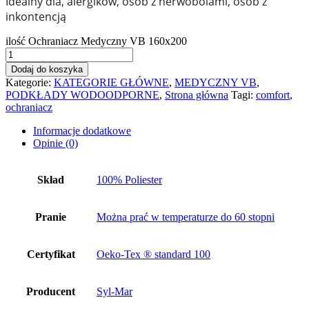
Idealny dla, alergików, osób z nerwobólami, osób z
inkontencją
ilość Ochraniacz Medyczny VB 160x200
Dodaj do koszyka
Kategorie:
KATEGORIE GŁÓWNE
,
MEDYCZNY VB
,
PODKŁADY WODOODPORNE
,
Strona główna
Tagi:
comfort
,
ochraniacz
Informacje dodatkowe
Opinie (0)
Skład
100% Poliester
Pranie
Można prać w temperaturze do 60 stopni
Certyfikat
Oeko-Tex ® standard 100
Producent
Syl-Mar