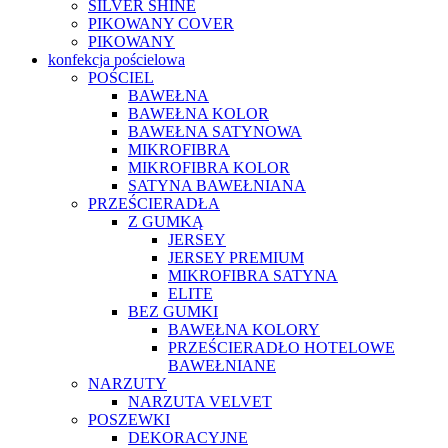
SILVER SHINE
PIKOWANY COVER
PIKOWANY
konfekcja pościelowa
POŚCIEL
BAWEŁNA
BAWEŁNA KOLOR
BAWEŁNA SATYNOWA
MIKROFIBRA
MIKROFIBRA KOLOR
SATYNA BAWEŁNIANA
PRZEŚCIERADŁA
Z GUMKĄ
JERSEY
JERSEY PREMIUM
MIKROFIBRA SATYNA
ELITE
BEZ GUMKI
BAWEŁNA KOLORY
PRZEŚCIERADŁO HOTELOWE
BAWEŁNIANE
NARZUTY
NARZUTA VELVET
POSZEWKI
DEKORACYJNE