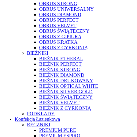
OBRUS STRONG
OBRUS UNIWERSALNY
OBRUS DIAMOND
OBRUS PERFECT
OBRUS VELVET
OBRUS ŚWIĄTECZNY
OBRUS Z GIPIURĄ
OBRUS KRATKA
OBRUS Z CYRKONIĄ
BIEŻNIKI
BIEŻNIK ETHERAL
BIEŻNIK PERFECT
BIEŻNIK STRONG
BIEŻNIK DIAMOND
BIEŻNIK DRUKOWANY
BIEŻNIK OPTICAL WHITE
BIEŻNIK SILVER GOLD
BIEŻNIK ŚWIĄTECZNY
BIEŻNIK VELVET
BIEŻNIK Z CYRKONIĄ
PODKŁADY
Konfekcja Łazienkowa
RĘCZNIKI
PREMIUM PURE
PREMIUM ESPIRO